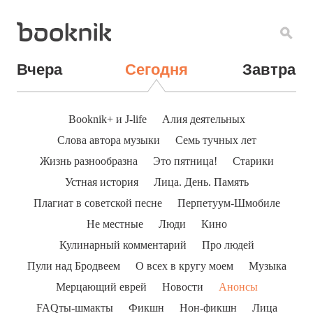
Вчера
Сегодня
Завтра
Booknik+ и J-life
Алия деятельных
Слова автора музыки
Семь тучных лет
Жизнь разнообразна
Это пятница!
Старики
Устная история
Лица. День. Память
Плагиат в советской песне
Перпетуум-Шмобиле
Не местные
Люди
Кино
Кулинарный комментарий
Про людей
Пули над Бродвеем
О всех в кругу моем
Музыка
Мерцающий еврей
Новости
Анонсы
FAQты-шмакты
Фикшн
Нон-фикшн
Лица