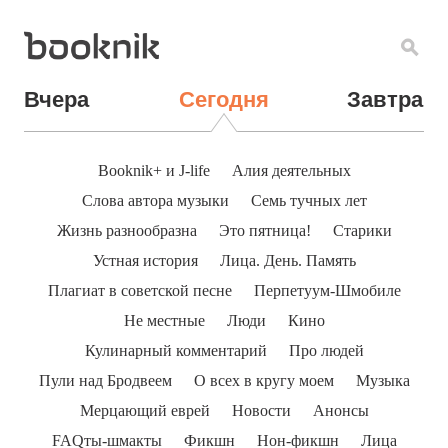
Вчера
Сегодня
Завтра
Booknik+ и J-life
Алия деятельных
Слова автора музыки
Семь тучных лет
Жизнь разнообразна
Это пятница!
Старики
Устная история
Лица. День. Память
Плагиат в советской песне
Перпетуум-Шмобиле
Не местные
Люди
Кино
Кулинарный комментарий
Про людей
Пули над Бродвеем
О всех в кругу моем
Музыка
Мерцающий еврей
Новости
Анонсы
FAQты-шмакты
Фикшн
Нон-фикшн
Лица