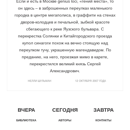
Если и есть в Москве genius loci, «гений места», то
он здесь – в заброшенных переулках маленького
городка в центре мегаполиса, в граффити на стенах
дворов-колодцев и печальной, зыбкой красоте
сбегающего к реке Яузского бульвара. С
перекрестка Солянки и Китайгородского проезда
купол синагоги похож на вечно стоящую над
переулком тучу, украшенную магендавидом. По
преданию, на него, проезжая мимо в карете,
перекрестился великий князь Сергей
Александрович.
НЕЛЛИ ШУЛЬМАН
12 ОКТЯБРЯ 2007 ГОДА
ВЧЕРА
СЕГОДНЯ
ЗАВТРА
БИБЛИОТЕКА
АВТОРЫ
КОНТАКТЫ