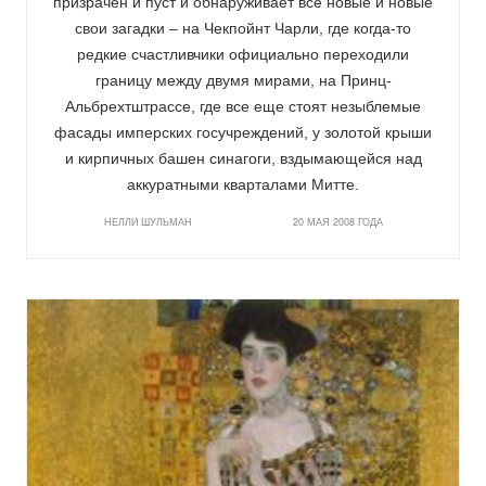
призрачен и пуст и обнаруживает все новые и новые
свои загадки – на Чекпойнт Чарли, где когда-то
редкие счастливчики официально переходили
границу между двумя мирами, на Принц-
Альбрехтштрассе, где все еще стоят незыблемые
фасады имперских госучреждений, у золотой крыши
и кирпичных башен синагоги, вздымающейся над
аккуратными кварталами Митте.
НЕЛЛИ ШУЛЬМАН
20 МАЯ 2008 ГОДА