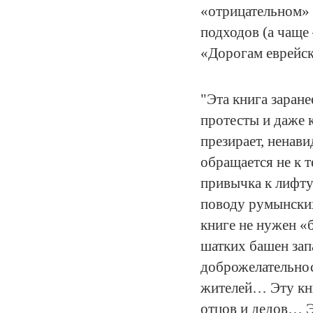
«отрицательном» 
подходов (а чаще
«Дорогам еврейск
Эта книга заране
протесты и даже к
презирает, ненав
обращается не к т
привычка к лифту
поводу румынских
книге не нужен «
шатких башен зап
доброжелательнос
жителей… Эту книг
отцов и дедов… Эт