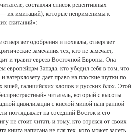
читателе, составляя список рецептивных
 — их имитаций), которые неприменимы к
их скитаний»:
е отвергает одобрения и похвалы, отвергает
ритические замечания тех, кто не замечает,
идит и травит евреев Восточной Европы. Она
ем европейцам Запада, кто убедил себя в том, что
 и ватерклозету дает право на плоские шутки по
 вшей, галицийских клопов и русских блох. Этой
беспристрастный» читатель, который с высоты
адной цивилизации с кислой миной наигранной
ти поглядывает на соседний Восток и его
у не стоит читать и тому, кто отрекся от своих
а книга написана не для тех, кого может задеть,