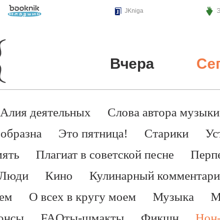
Э
JKniga
Вчера
Се
Алия деятельных
Слова автора музыки
образна
Это пятница!
Старики
Ус
мять
Плагиат в советской песне
Перп
Люди
Кино
Кулинарный комментари
еем
О всех в кругу моем
Музыка
М
онсы
FAQты-шмакты
Фикшн
Нон