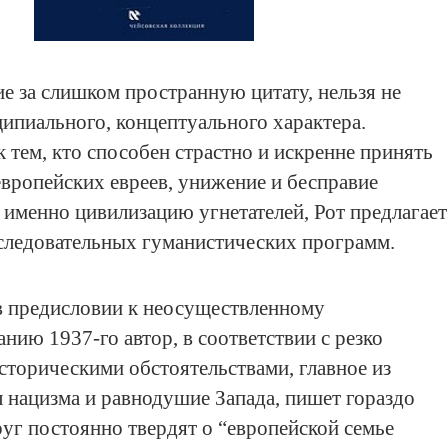
е за слишком пространную цитату, нельзя не
ципиального, концептуального характера.
 тем, кто способен страстно и искренне принять
вропейских евреев, унижение и бесправие
 именно цивилизацию угнетателей, Рот предлагает
следовательных гуманистических программ.
 в предисловии к неосуществленному
нию 1937-го автор, в соответствии с резко
торическими обстоятельствами, главное из
 нацизма и равнодушие Запада, пишет гораздо
руг постоянно твердят о “европейской семье