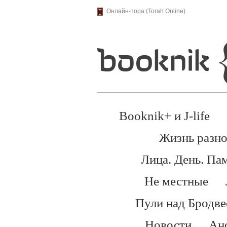
Онлайн-тора (Torah Online)
Booknik+ и J-life
Жизнь разно
Лица. День. Па
Не местные
Пули над Бродв
Новости
Ан