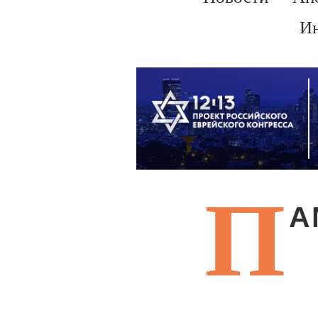
Ин
П
А