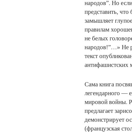
народов”. Но есл
представить, что б
замышляет глупое
правилам хорошег
не белых головоре
народов!”…» Не р
текст опубликован
антифашистских 
Сама книга посвя
легендарного — е
мировой войны. Р
предлагает зарисо
демонстрирует ос
(французская стол