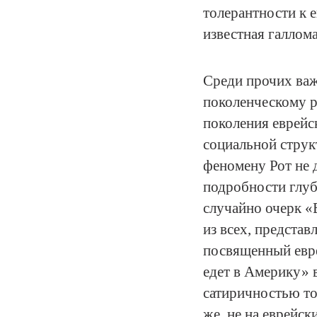
толерантности к е
известная галлома
Среди прочих важ
поколенческому 
поколения еврейс
социальной струк
феномену Рот не д
подробности глуб
случайно очерк 
из всех, представ
посвященный евре
едет в Америку» 
сатиричностью то
же, не на еврейск