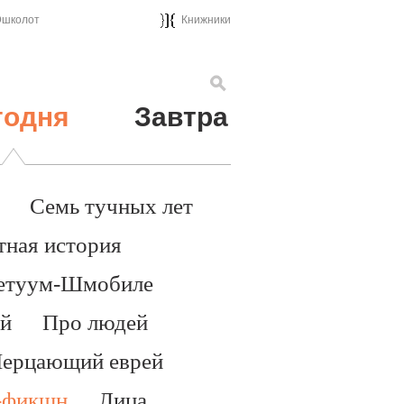
школот
Книжники
годня
Завтра
Семь тучных лет
тная история
етуум-Шмобиле
й
Про людей
ерцающий еврей
-фикшн
Лица