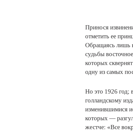
Принося извинени
отметить ее прин
Обращаясь лишь к
судьбы восточное
которых сквернят
одну из самых по
Но это 1926 год;
голландскому изда
изменившимися ис
которых — разгул
жестче: «Все вок