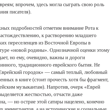
вреям; впрочем, здесь могла сыграть свою роль
ния писателя).
ных подробностей отметим внимание Рота к
растождествлению, к растворению младшего
ких переселенцев из Восточной Европы в
туре «новой родины». Однозначной оценки этому
ает, но ему, очевидно, важны и дороги
инного, традиционного еврейского бытия. Не
«Еврейский городок» — самый теплый, любовный
ленных в книге (стоит прочесть хотя бы фрагмент,
йским музыкантам). Напротив, очерк «Еврей
выделяется жесткостью, отчасти даже
на, — но острие этой сатиры нацелено, конечно
их иммигрантов, а на исторические и социальные