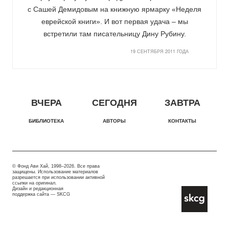
с Сашей Демидовым на книжную ярмарку «Неделя
еврейской книги». И вот первая удача – мы
встретили там писательницу Дину Рубину.
19 СЕНТЯБРЯ 2011 ГОДА
ВЧЕРА
СЕГОДНЯ
ЗАВТРА
БИБЛИОТЕКА
АВТОРЫ
КОНТАКТЫ
© Фонд Ави Хай, 1998–2026. Все права
защищены. Использование материалов
разрешается при использовании активной
ссылки на оригинал.
Дизайн и редакционная
поддержка сайта —
SKCG