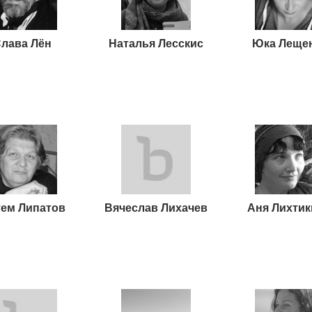
лава Лён
Наталья Лесскис
Юка Леще
ем Липатов
Вячеслав Лихачев
Аня Лихти