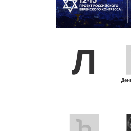
Л
Ден