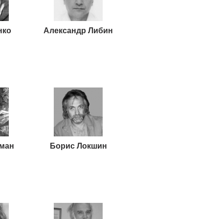
нко
Александр Либин
кман
Борис Локшин