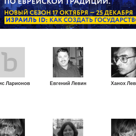
ис Ларионов
Евгений Левин
Ханох Ле