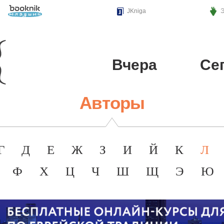
Э
JKniga
Вчера
Се
Авторы
Г
Д
Е
Ж
З
И
Й
К
Л
Ф
Х
Ц
Ч
Ш
Щ
Э
Ю