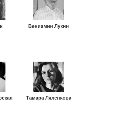
к
Вениамин Лукин
рская
Тамара Ляленкова