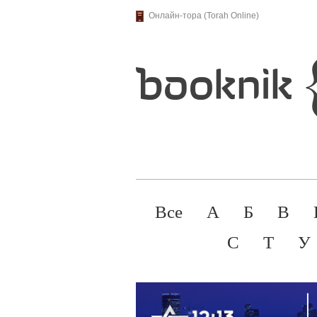
Онлайн-тора (Torah Online)
Все
А
Б
В
С
Т
У