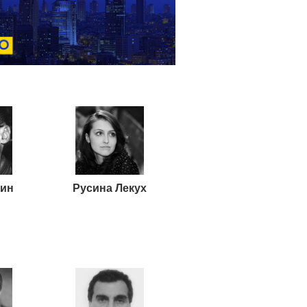
вин
Русина Лекух