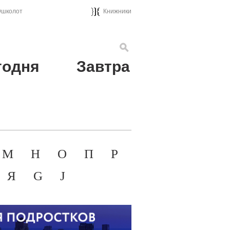
школот
Книжники
годня
Завтра
М
Н
О
П
Р
Я
G
J